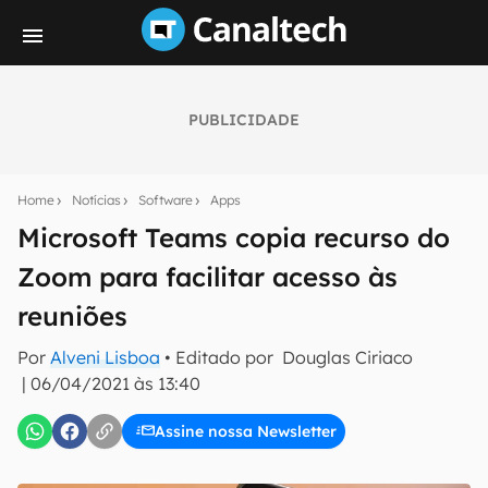
PUBLICIDADE
Seu resumo inteligente do mundo tech!
Assine a newsletter do Canaltech e receba
Home
Notícias
Software
Apps
notícias e reviews sobre tecnologia em primeira
mão.
Microsoft Teams copia recurso do
Zoom para facilitar acesso às
E-mail
reuniões
Por
Alveni Lisboa
• Editado por
Douglas Ciriaco
inscreva-se
|
06/04/2021 às 13:40
Assine nossa Newsletter
Confirmo que li, aceito e concordo com os
Termos de
Uso e Política de Privacidade do Canaltech.