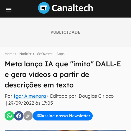
PUBLICIDADE
Seu resumo inteligente do mundo tech!
Assine a newsletter do Canaltech e receba
Home
Notícias
Software
Apps
notícias e reviews sobre tecnologia em primeira
mão.
Meta lança IA que "imita" DALL-E
e gera vídeos a partir de
E-mail
descrições em texto
Por
Igor Almenara
• Editado por
Douglas Ciriaco
inscreva-se
|
29/09/2022 às 17:05
Assine nossa Newsletter
Confirmo que li, aceito e concordo com os
Termos de
Uso e Política de Privacidade do Canaltech.