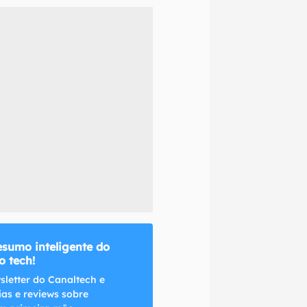
naltech.
esumo inteligente do
 tech!
sletter do Canaltech e
ias e reviews sobre