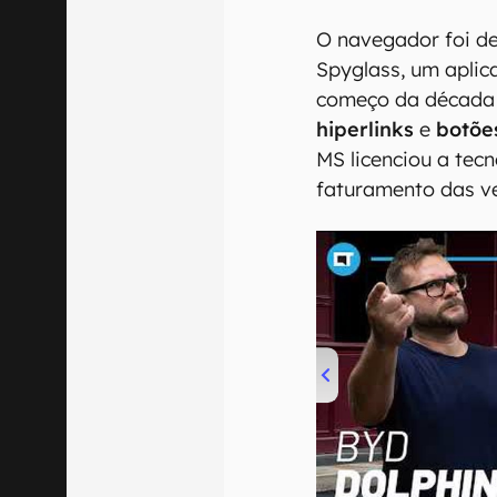
O navegador foi d
Spyglass, um aplic
começo da década 
hiperlinks
e
botõe
MS licenciou a tec
faturamento das v