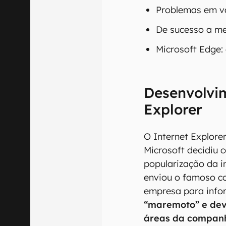
Problemas em vá
De sucesso a m
Microsoft Edge:
Desenvolvi
Explorer
O Internet Explorer
Microsoft decidiu c
popularização da i
enviou o famoso c
empresa para info
“maremoto” e deve
áreas da compan