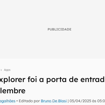
PUBLICIDADE
e
Apps
xplorer foi a porta de entra
umo inteligente do mundo tech!
elembre
tter do Canaltech e receba notícias e reviews sobre tecnologia 
Magalhães
• Editado por
Bruno De Blasi
|
05/04/2025 às 05: