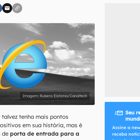
inscreva-se
li, aceito e concordo com os
Termos de Uso e Política de Privacidade do Ca
Rubens Eishima/Canaltech
Seu r
r talvez tenha mais pontos
mundo
ositivos em sua história, mas é
Assine a new
u de
porta de entrada para a
receba notíc