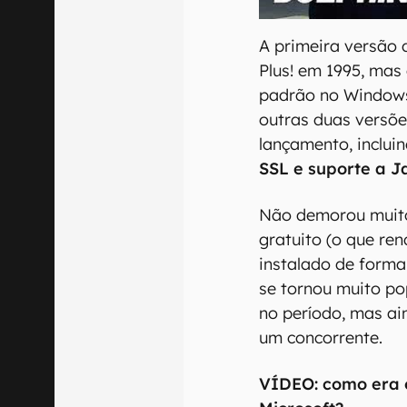
00:00
/
04:07
A primeira versão
Plus! em 1995, mas
padrão no Windows
outras duas versõ
lançamento, inclu
SSL e suporte a J
Não demorou muito
gratuito (o que re
instalado de form
se tornou muito po
no período, mas ai
um concorrente.
VÍDEO: como era o