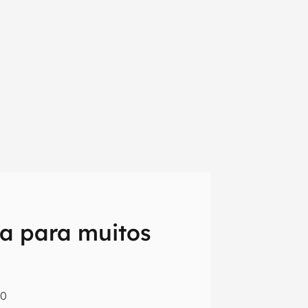
da para muitos
em primeira
00