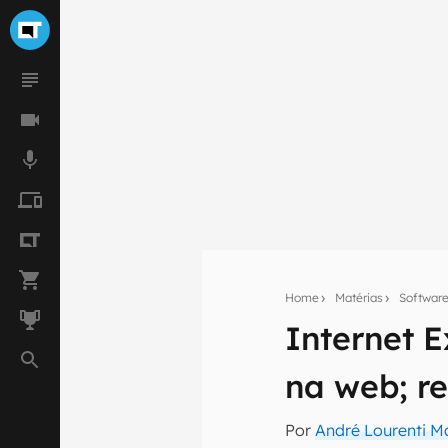
Home
Matérias
Softwar
Internet E
Seu res
na web; r
Assine a newsle
mão.
Por
André Lourenti 