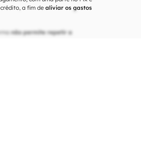
a a necessidade de realizar
a Pix após a entrega
, caso esteja
o com um amigo, por exemplo. Outra
pagamento, com uma parte no Pix e
crédito, a fim de
aliviar os gastos
orma
não permite repetir a
m já marcado ou escolher o
o mesmo tempo
. Além disso,
não há
mento do recurso para todos os