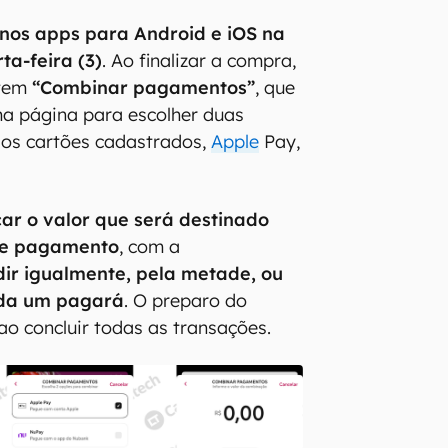
 nos apps para Android e iOS na
a-feira (3)
. Ao finalizar a compra,
item
“Combinar pagamentos”
, que
ma página para escolher duas
 os cartões cadastrados,
Apple
Pay,
car o valor que será destinado
de pagamento
, com a
dir igualmente, pela metade, ou
ada um pagará
. O preparo do
 ao concluir todas as transações.