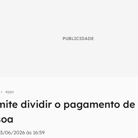
PUBLICIDADE
e
Apps
umo inteligente do mundo tech!
mite dividir o pagamento de
tter do Canaltech e receba notícias e reviews sobre tecnologia 
soa
3/06/2026 às 16:59