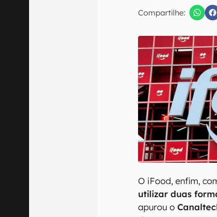
Compartilhe:
Confirmo que 
O iFood, enfim, co
utilizar duas fo
apurou o
Canaltec