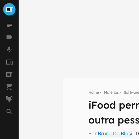
Home
Matérias
Softwar
Seu res
iFood per
Assine a newsle
mão.
outra pes
E-mail
Por
Bruno De Blasi
|
0