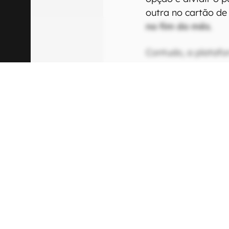
00:00
/
04:52
A modalidade
evit
transferências vi
dividindo o pedid
opção é dividir o 
outra no cartão de 
no fim do mês
.
Contudo, a plataf
seleção de um ite
NuPay e o Pix a
previsão de lança