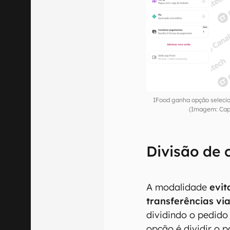
IFood ganha opção selecio
(Imagem: Capt
Divisão de 