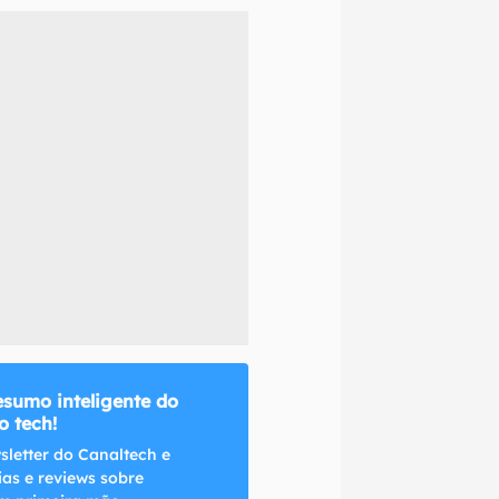
naltech.
esumo inteligente do
 tech!
sletter do Canaltech e
ias e reviews sobre