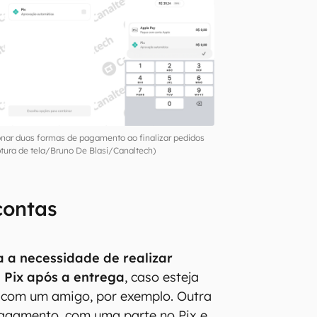
nar duas formas de pagamento ao finalizar pedidos
ura de tela/Bruno De Blasi/Canaltech)
contas