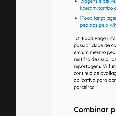
Viagens e deliv
liberam combo d
iFood lança age
pedidos pelo Wh
"O iFood Pago inf
possibilidade de 
em um mesmo pedi
restrito de usuári
reportagem. "A fun
contínuo de avalia
aplicativo para apr
parceiros."
Combinar 