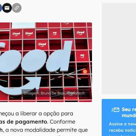
inscreva-se
li, aceito e concordo com os
Termos de Uso e Política de Privacidade do Ca
Bruno De Blasi/Canaltech
Seu r
meçou a liberar a opção para
mundo
rmas de pagamento
. Conforme
Assine a new
h
, a nova modalidade permite que
receba notíc