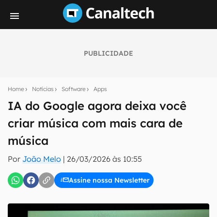
PUBLICIDADE
Seu resumo inteligente do mundo tech!
Assine a newsletter do Canaltech e receba
Home
Notícias
Software
Apps
notícias e reviews sobre tecnologia em primeira
mão.
IA do Google agora deixa você
criar música com mais cara de
E-mail
música
Por
João Melo
|
26/03/2026 às 10:55
inscreva-se
Assine nossa Newsletter
Confirmo que li, aceito e concordo com os
Termos de
Uso e Política de Privacidade do Canaltech.