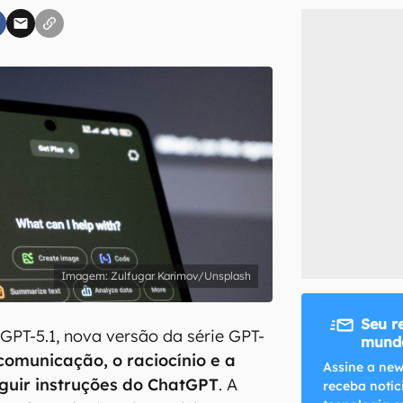
inscreva-se
li, aceito e concordo com os
Termos de Uso e Política de Privacidade do Ca
Zulfugar Karimov/Unsplash
Seu r
GPT-5.1, nova versão da série GPT-
mundo
comunicação, o raciocínio e a
Assine a new
guir instruções do ChatGPT
. A
receba notíc