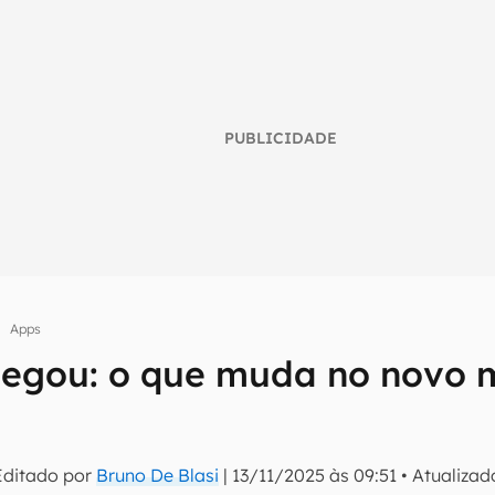
PUBLICIDADE
Apps
hegou: o que muda no novo 
umo inteligente do mundo tech!
tter do Canaltech e receba notícias e reviews sobre tecnologia 
Editado por
Bruno De Blasi
|
13/11/2025 às 09:51
•
Atualiza