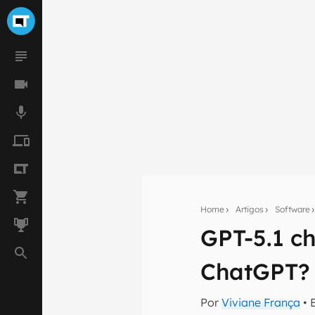
Home
Artigos
Software
GPT-5.1 c
Seu res
ChatGPT?
Assine a newsle
mão.
Por
Viviane França
• 