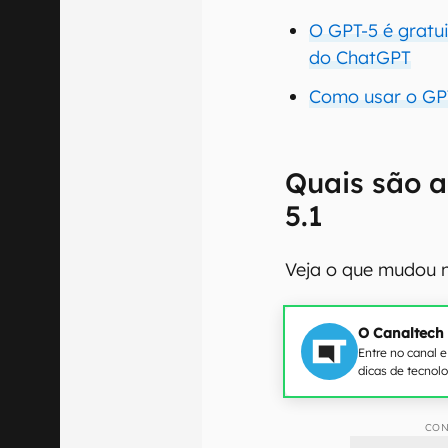
O GPT-5 é gratu
do ChatGPT
Como usar o GPT
Quais são a
5.1
Veja o que mudou n
O Canaltech
Entre no canal 
dicas de tecnol
CON