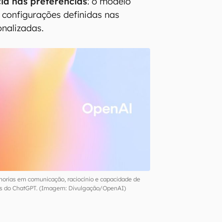
cia nas preferências
: o modelo
 configurações definidas nas
onalizadas.
horias em comunicação, raciocínio e capacidade de
ões do ChatGPT. (Imagem: Divulgação/OpenAI)