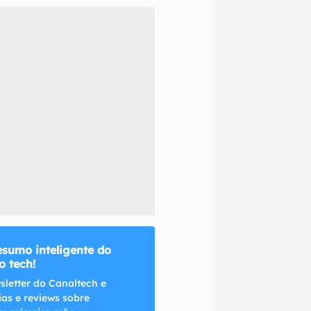
naltech.
esumo inteligente do
 tech!
sletter do Canaltech e
ias e reviews sobre