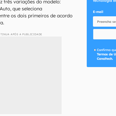
tecnologia e
uz três variações do modelo:
 Auto, que seleciona
E-mail
ntre os dois primeiros de acordo
a.
TINUA APÓS A PUBLICIDADE
Confirmo que
Termos de U
Canaltech.