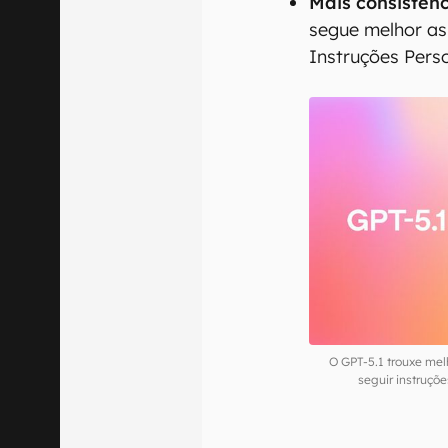
Mais consistên
segue melhor as
Instruções Pers
O GPT-5.1 trouxe mel
seguir instruç