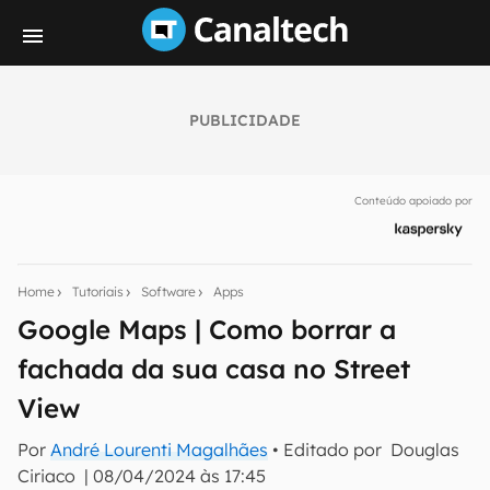
PUBLICIDADE
Seu resumo inteligente do mundo tech!
Assine a newsletter do Canaltech e receba
Conteúdo apoiado por
notícias e reviews sobre tecnologia em primeira
mão.
E-mail
Home
Tutoriais
Software
Apps
Google Maps | Como borrar a
fachada da sua casa no Street
inscreva-se
View
Confirmo que li, aceito e concordo com os
Termos de
Por
André Lourenti Magalhães
• Editado por
Douglas
Uso e Política de Privacidade do Canaltech.
Ciriaco
|
08/04/2024 às 17:45