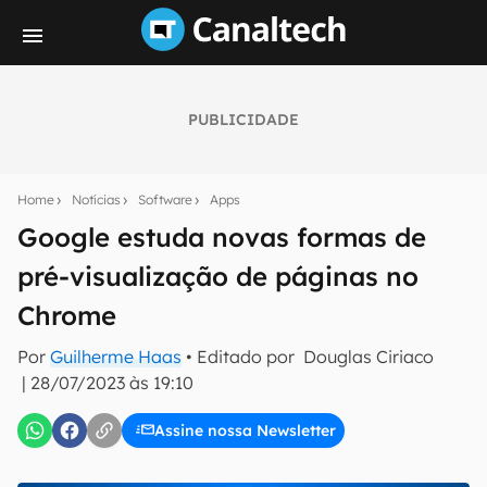
PUBLICIDADE
Seu resumo inteligente do mundo tech!
Assine a newsletter do Canaltech e receba
Home
Notícias
Software
Apps
notícias e reviews sobre tecnologia em primeira
mão.
Google estuda novas formas de
pré-visualização de páginas no
E-mail
Chrome
Por
Guilherme Haas
• Editado por
Douglas Ciriaco
inscreva-se
|
28/07/2023 às 19:10
Assine nossa Newsletter
Confirmo que li, aceito e concordo com os
Termos de
Uso e Política de Privacidade do Canaltech.