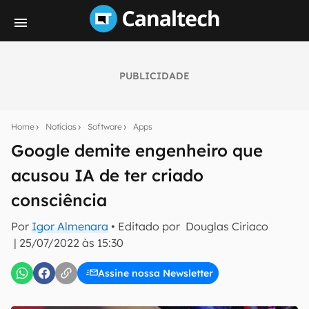
PUBLICIDADE
Seu resumo inteligente do mundo tech!
Assine a newsletter do Canaltech e receba
Home
Notícias
Software
Apps
notícias e reviews sobre tecnologia em primeira
mão.
Google demite engenheiro que
acusou IA de ter criado
E-mail
consciência
Por
Igor Almenara
• Editado por
Douglas Ciriaco
inscreva-se
|
25/07/2022 às 15:30
Assine nossa Newsletter
Confirmo que li, aceito e concordo com os
Termos de
Uso e Política de Privacidade do Canaltech.