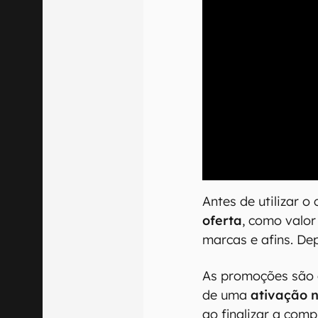
00:00
/
04:51
Antes de utilizar o
oferta
, como valor
marcas e afins. Dep
As promoções são 
de uma
ativação 
ao finalizar a comp