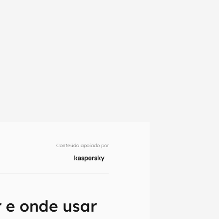
Conteúdo apoiado por
em primeira
 e onde usar