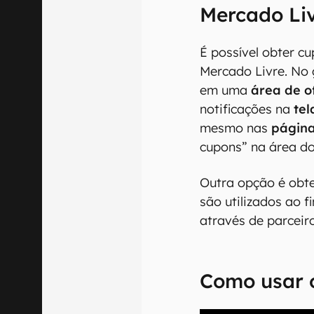
Mercado Li
É possível obter c
Mercado Livre. No 
em uma
área de of
notificações na
tel
mesmo nas
página
cupons” na área do
Outra opção é obte
são utilizados ao f
através de parceir
Como usar 