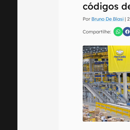
E-mail
códigos d
Por
Bruno De Blasi
|
2
Compartilhe:
Confirmo que 