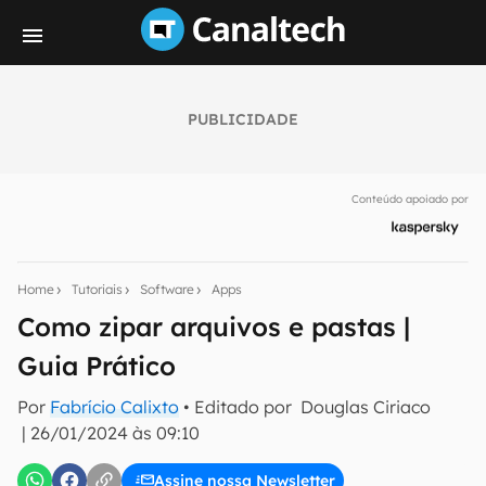
PUBLICIDADE
Seu resumo inteligente do mundo tech!
Assine a newsletter do Canaltech e receba
Conteúdo apoiado por
notícias e reviews sobre tecnologia em primeira
mão.
E-mail
Home
Tutoriais
Software
Apps
Como zipar arquivos e pastas |
Guia Prático
inscreva-se
Por
Fabrício Calixto
• Editado por
Douglas Ciriaco
|
26/01/2024 às 09:10
Confirmo que li, aceito e concordo com os
Termos de
Uso e Política de Privacidade do Canaltech.
Assine nossa Newsletter