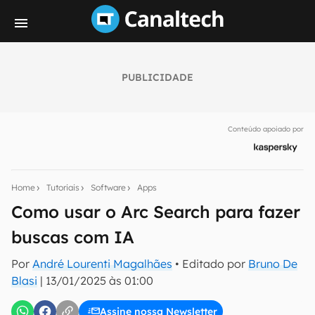
PUBLICIDADE
Seu resumo inteligente do mundo tech!
Assine a newsletter do Canaltech e receba
Conteúdo apoiado por
notícias e reviews sobre tecnologia em primeira
mão.
E-mail
Home
Tutoriais
Software
Apps
Como usar o Arc Search para fazer
buscas com IA
inscreva-se
Por
André Lourenti Magalhães
• Editado por
Bruno De
Blasi
|
13/01/2025 às 01:00
Confirmo que li, aceito e concordo com os
Termos de
Uso e Política de Privacidade do Canaltech.
Assine nossa Newsletter