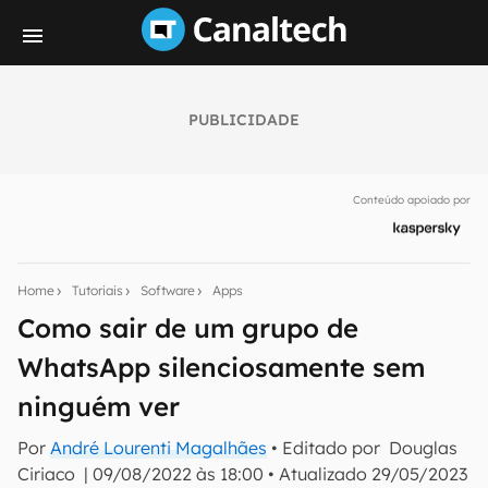
PUBLICIDADE
Seu resumo inteligente do mundo tech!
Assine a newsletter do Canaltech e receba
Conteúdo apoiado por
notícias e reviews sobre tecnologia em primeira
mão.
E-mail
Home
Tutoriais
Software
Apps
Como sair de um grupo de
WhatsApp silenciosamente sem
inscreva-se
ninguém ver
Confirmo que li, aceito e concordo com os
Termos de
Por
André Lourenti Magalhães
• Editado por
Douglas
Uso e Política de Privacidade do Canaltech.
Ciriaco
|
09/08/2022 às 18:00
•
Atualizado
29/05/2023