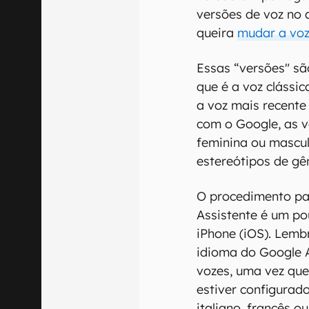
versões de voz no 
queira
mudar a voz
Essas “versões" sã
que é a voz clássica
a voz mais recente
com o Google, as v
feminina ou mascu
estereótipos de gê
O procedimento pa
Assistente é um po
iPhone (iOS). Lem
idioma do Google A
vozes, uma vez que
estiver configurad
italiano, francês o