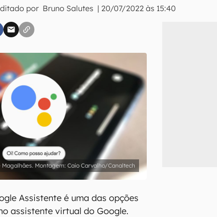
Editado por
Bruno Salutes
|
20/07/2022 às 15:40
inscreva-se
li, aceito e concordo com os
Termos de Uso e Política de Privacidade do Ca
 Magalhães. Montagem: Caio Carvalho/Canaltech
ogle Assistente é uma das opções
o assistente virtual do Google.