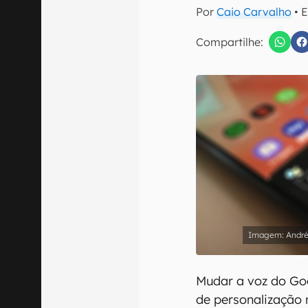
E-mail
Por
Caio Carvalho
• 
Compartilhe:
Confirmo que 
André
Mudar a voz do Go
de personalização n