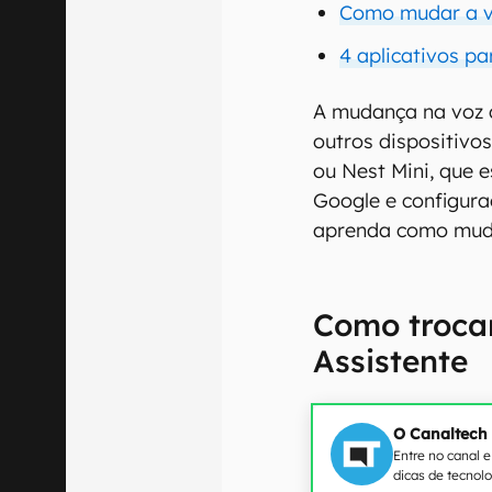
Como mudar a v
4 aplicativos pa
A mudança na voz 
outros dispositivo
ou Nest Mini, que 
Google e configurad
aprenda como muda
Como troca
Assistente
O Canaltech
Entre no canal 
dicas de tecnol