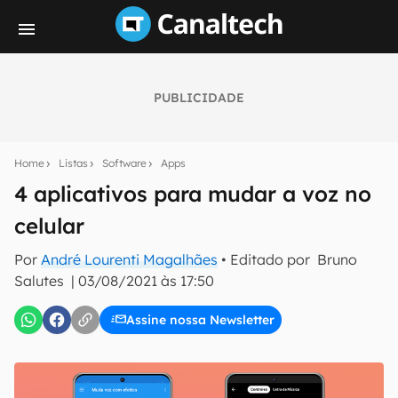
PUBLICIDADE
Seu resumo inteligente do mundo tech!
Assine a newsletter do Canaltech e receba
Home
Listas
Software
Apps
notícias e reviews sobre tecnologia em primeira
mão.
4 aplicativos para mudar a voz no
celular
E-mail
Por
André Lourenti Magalhães
• Editado por
Bruno
Salutes
|
03/08/2021 às 17:50
inscreva-se
Assine nossa Newsletter
Confirmo que li, aceito e concordo com os
Termos de
Uso e Política de Privacidade do Canaltech.