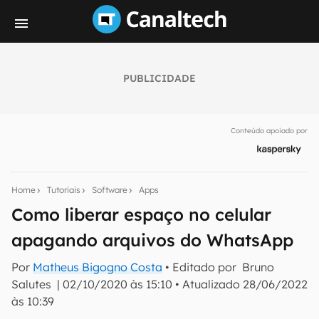
PUBLICIDADE
Seu resumo inteligente do mundo tech!
Assine a newsletter do Canaltech e receba
Conteúdo apoiado por
notícias e reviews sobre tecnologia em primeira
mão.
E-mail
Home
Tutoriais
Software
Apps
Como liberar espaço no celular
apagando arquivos do WhatsApp
inscreva-se
Por
Matheus Bigogno Costa
• Editado por
Bruno
Salutes
|
02/10/2020 às 15:10
•
Atualizado
28/06/2022
Confirmo que li, aceito e concordo com os
Termos de
Uso e Política de Privacidade do Canaltech.
às 10:39