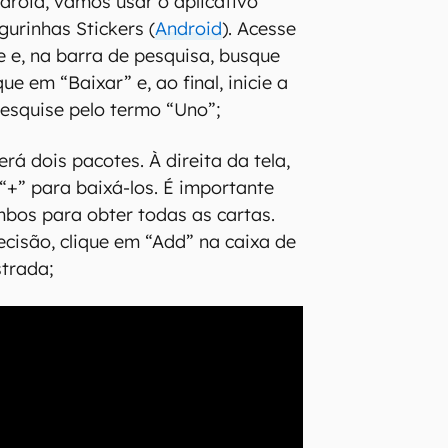
ndroid, vamos usar o aplicativo
gurinhas Stickers (
Android
). Acesse
e e, na barra de pesquisa, busque
ue em “Baixar” e, ao final, inicie a
pesquise pelo termo “Uno”;
erá dois pacotes. À direita da tela,
 “+” para baixá-los. É importante
mbos para obter todas as cartas.
ecisão, clique em “Add” na caixa de
strada;