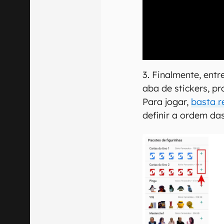
00:00
/
20:46
3. Finalmente, ent
aba de stickers, p
Para jogar,
basta r
definir a ordem da