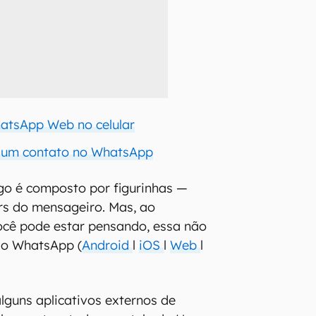
atsApp Web no celular
 um contato no WhatsApp
go é composto por figurinhas —
rs do mensageiro. Mas, ao
ocê pode estar pensando, essa não
 do WhatsApp (
Android
l
iOS
l
Web
l
lguns aplicativos externos de