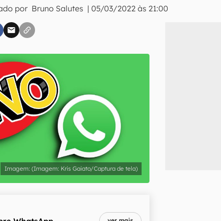
tado por
Bruno Salutes
|
05/03/2022 às 21:00
inscreva-se
li, aceito e concordo com os
Termos de Uso e Política de Privacidade do Ca
(Imagem: Kris Gaiato/Captura de tela)
bre
WhatsApp
ver mais