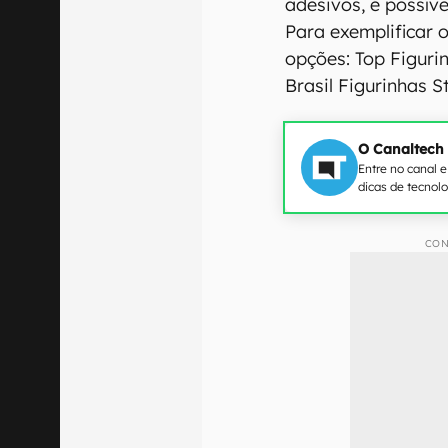
adesivos, é possíve
Para exemplificar 
opções: Top Figuri
Brasil Figurinhas S
O Canaltech
Entre no canal 
dicas de tecnol
CON