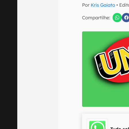
E-mail
Por
Kris Gaiato
• Edi
Compartilhe:
Confirmo que 
Tudo so