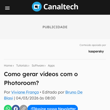
PUBLICIDADE
Seu resumo inteligente do mundo tech!
Assine a newsletter do Canaltech e receba
Conteúdo apoiado por
notícias e reviews sobre tecnologia em primeira
mão.
E-mail
Home
Tutoriais
Software
Apps
Como gerar vídeos com o
Photoroom?
inscreva-se
Por
Viviane França
• Editado por
Bruno De
Blasi
|
04/03/2026 às 08:00
Confirmo que li, aceito e concordo com os
Termos de
Uso e Política de Privacidade do Canaltech.
Assine nossa Newsletter