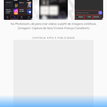
No Photoroom, dá para criar vídeos a partir de imagens estáticas.
(Imagem: Captura de tela/Viviane França/Canaltech)
CONTINUA APÓS A PUBLICIDADE