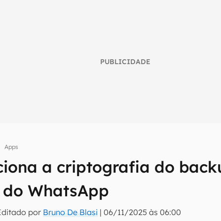
PUBLICIDADE
Apps
iona a criptografia do back
umo inteligente do mundo tech!
s do WhatsApp
tter do Canaltech e receba notícias e reviews sobre tecnologia 
Editado por
Bruno De Blasi
|
06/11/2025 às 06:00