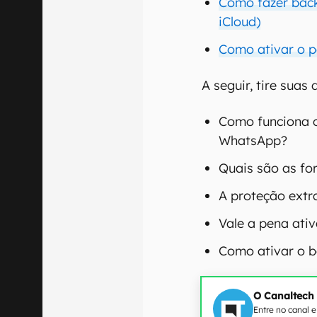
Como fazer bac
iCloud)
Como ativar o 
A seguir, tire suas
Como funciona 
WhatsApp?
Quais são as fo
A proteção extr
Vale a pena ativ
Como ativar o b
O Canaltech
Entre no canal 