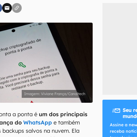
inscreva-se
li, aceito e concordo com os
Termos de Uso e Política de Privacidade do Ca
Viviane França/Canaltech
Seu r
ponta a ponta é
um dos principais
mundo
rança do
WhatsApp
e também
Assine a new
 backups salvos na nuvem. Ela
receba notíc