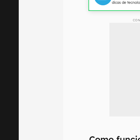
dicas de tecnol
CON
Como funci