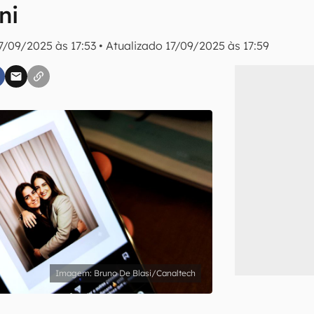
ni
7/09/2025 às 17:53
•
Atualizado
17/09/2025 às 17:59
inscreva-se
li, aceito e concordo com os
Termos de Uso e Política de Privacidade do Ca
Bruno De Blasi/Canaltech