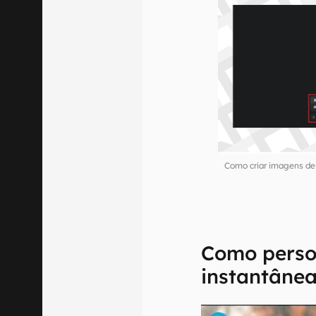
Como criar imagens de
Como person
instantâne