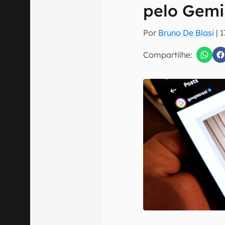
E-mail
pelo Gemi
Por
Bruno De Blasi
|
1
Compartilhe:
Confirmo que 