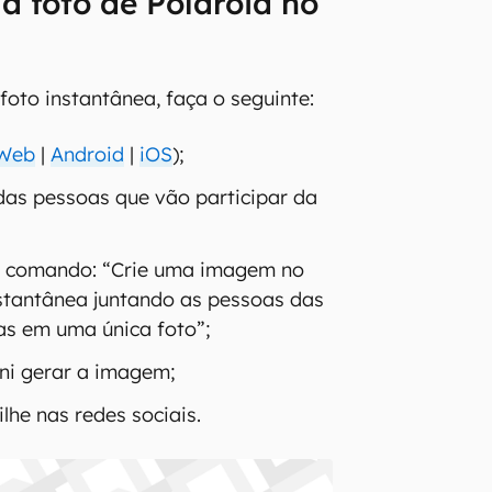
a foto de Polaroid no
foto instantânea, faça o seguinte:
Web
|
Android
|
iOS
);
as pessoas que vão participar da
te comando: “Crie uma imagem no
instantânea juntando as pessoas das
s em uma única foto”;
ni gerar a imagem;
lhe nas redes sociais.