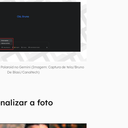
 Polaroid no Gemini (Imagem: Captura de tela/Bruno
De Blasi/Canaltech)
alizar a foto
a