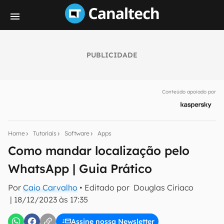
PUBLICIDADE
Seu resumo inteligente do mundo tech!
Assine a newsletter do Canaltech e receba
Conteúdo apoiado por
notícias e reviews sobre tecnologia em primeira
mão.
E-mail
Home
Tutoriais
Software
Apps
Como mandar localização pelo
WhatsApp | Guia Prático
inscreva-se
Por
Caio Carvalho
• Editado por
Douglas Ciriaco
|
18/12/2023 às 17:35
Confirmo que li, aceito e concordo com os
Termos de
Uso e Política de Privacidade do Canaltech.
Assine nossa Newsletter