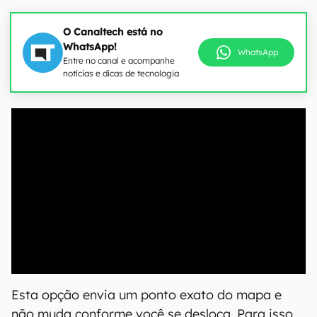
O Canaltech está no
WhatsApp!
WhatsApp
Entre no canal e acompanhe
notícias e dicas de tecnologia
00:00
/
04:51
Esta opção envia um ponto exato do mapa e
não muda conforme você se desloca. Para isso,