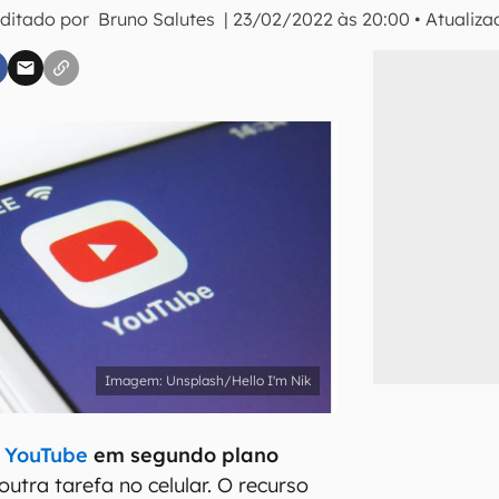
Editado por
Bruno Salutes
|
23/02/2022 às 20:00
•
Atualiz
inscreva-se
li, aceito e concordo com os
Termos de Uso e Política de Privacidade do Ca
Unsplash/Hello I'm Nik
o
YouTube
em segundo plano
utra tarefa no celular. O recurso