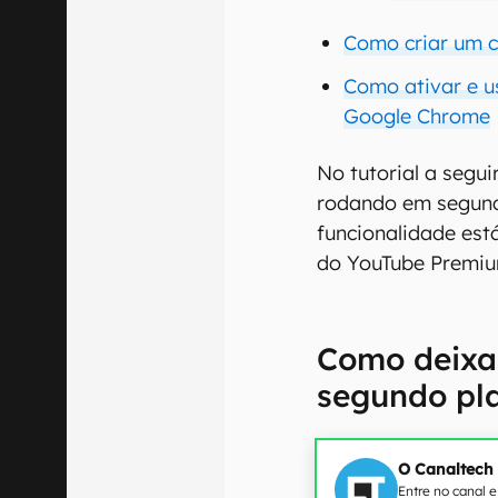
Como criar um c
Como ativar e u
Google Chrome
No tutorial a segu
rodando em segund
funcionalidade est
do YouTube Premiu
Como deixa
segundo pl
O Canaltech
Entre no canal 