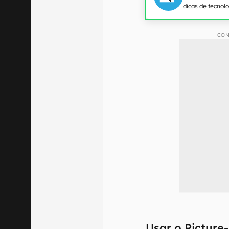
dicas de tecnol
CON
Usar o Picture-