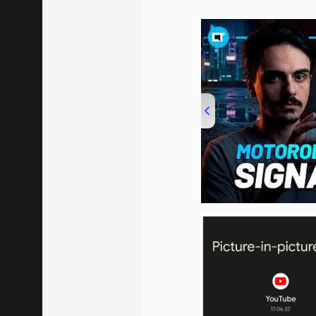
00:00
/
20:46