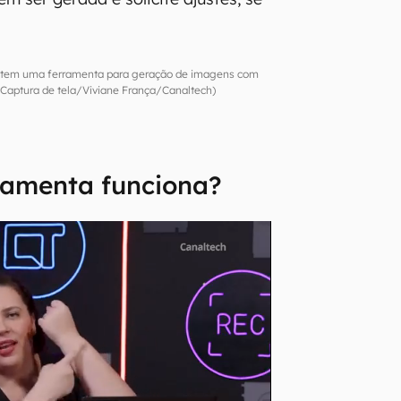
tem uma ferramenta para geração de imagens com
Captura de tela/Viviane França/Canaltech)
ramenta funciona?