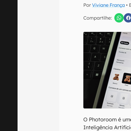
E-mail
Por
Viviane França
• 
Compartilhe:
Confirmo que 
O Photoroom é uma
Inteligência Artific