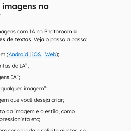
 imagens no
?
imagens com IA no Photoroom
a
es de textos
. Veja o passo a passo:
om (
Android
|
iOS
|
Web
);
tas de IA”;
ens IA”;
 qualquer imagem”;
em que você deseja criar;
to da imagem e o estilo, como
pressionista etc;
 ser gerada e solicite ajustes, se