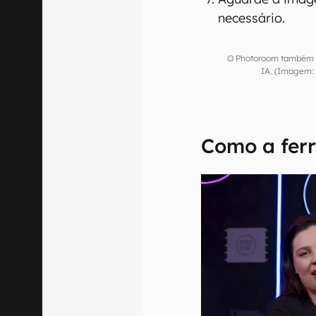
necessário.
O Photoroom também 
IA. (Imagem: 
Como a fer