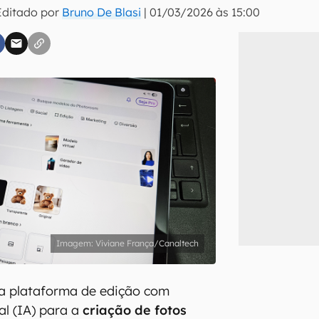
Editado por
Bruno De Blasi
|
01/03/2026 às 15:00
inscreva-se
li, aceito e concordo com os
Termos de Uso e Política de Privacidade do Ca
Viviane França/Canaltech
 plataforma de edição com
ial (IA) para a
criação de fotos