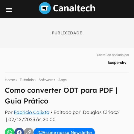
PUBLICIDADE
Seu resumo inteligente do mundo tech!
Assine a newsletter do Canaltech e receba
Conteúdo apoiado por
notícias e reviews sobre tecnologia em primeira
mão.
E-mail
Home
Tutoriais
Software
Apps
Como converter ODT para PDF |
Guia Prático
inscreva-se
Por
Fabrício Calixto
• Editado por
Douglas Ciriaco
|
02/12/2023 às 20:00
Confirmo que li, aceito e concordo com os
Termos de
Uso e Política de Privacidade do Canaltech.
Assine nossa Newsletter