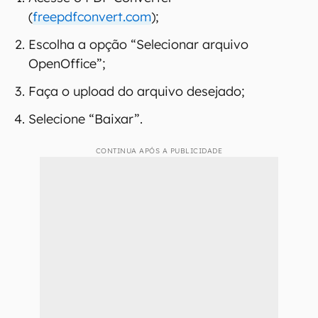
No site PDF Converter
Você pode acessar o site PDF Converter para
transformar qualquer arquivo na extensão ODT
em PDF. Confira o passo a passo:
Acesse o PDF Converter
(
freepdfconvert.com
);
Escolha a opção “Selecionar arquivo
OpenOffice”;
Faça o upload do arquivo desejado;
Selecione “Baixar”.
CONTINUA APÓS A PUBLICIDADE