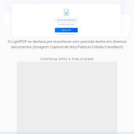
digitalizar um material — além de contar com
uma interface limpa e intuitiva para isso.
Disponível em:
Web
|
Android
|
iOS
|
Windows
|
Mac
O LightPDF se destaca por reconhecer com precisão textos em diversos
documentos (Imagem: Captura de tela/Fabrício Calixto/Canaltech)
CONTINUA APÓS A PUBLICIDADE