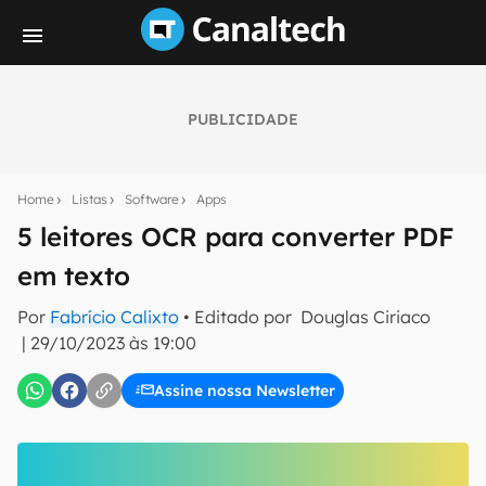
PUBLICIDADE
Seu resumo inteligente do mundo tech!
Assine a newsletter do Canaltech e receba
Home
Listas
Software
Apps
notícias e reviews sobre tecnologia em primeira
mão.
5 leitores OCR para converter PDF
em texto
E-mail
Por
Fabrício Calixto
• Editado por
Douglas Ciriaco
|
29/10/2023 às 19:00
inscreva-se
Assine nossa Newsletter
Confirmo que li, aceito e concordo com os
Termos de
Uso e Política de Privacidade do Canaltech.