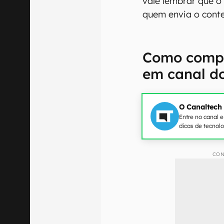
vale lembrar que 
quem envia o conte
Como compa
em canal d
O Canaltech
Entre no canal 
dicas de tecnol
CON