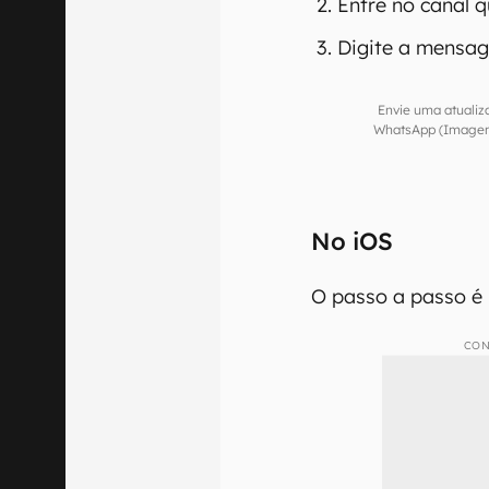
Entre no canal 
Digite a mensag
Envie uma atuali
WhatsApp (Imagem
No iOS
O passo a passo é
CON