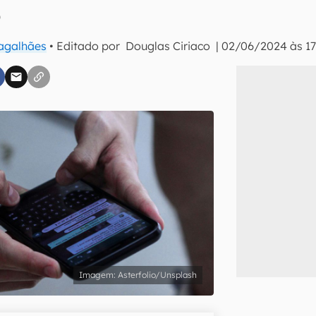
p
Magalhães
• Editado por
Douglas Ciriaco
|
02/06/2024 às 17
inscreva-se
li, aceito e concordo com os
Termos de Uso e Política de Privacidade do Ca
Asterfolio/Unsplash