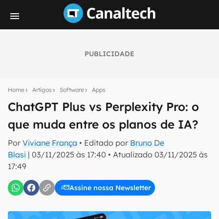
PUBLICIDADE
Seu resumo inteligente do mundo tech!
Assine a newsletter do Canaltech e receba
Home
Artigos
Software
Apps
notícias e reviews sobre tecnologia em primeira
mão.
ChatGPT Plus vs Perplexity Pro: o
que muda entre os planos de IA?
E-mail
Por
Viviane França
• Editado por
Bruno De
Blasi
|
03/11/2025 às 17:40
•
Atualizado
03/11/2025 às
17:49
inscreva-se
Assine nossa Newsletter
Confirmo que li, aceito e concordo com os
Termos de
Uso e Política de Privacidade do Canaltech.