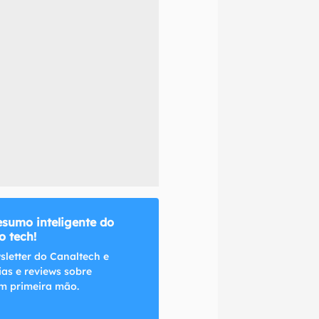
naltech.
esumo inteligente do
 tech!
sletter do Canaltech e
ias e reviews sobre
m primeira mão.