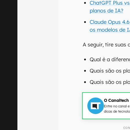
ChatGPT Plus vs
planos de IA?
Claude Opus 4.6
os modelos de I
A seguir, tire suas
Qual é a difere
Quais são os p
Quais são os pl
O Canaltech
Entre no canal 
dicas de tecnol
CON