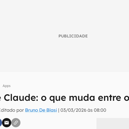
PUBLICIDADE
Apps
 Claude: o que muda entre o
umo inteligente do mundo tech!
Editado por
Bruno De Blasi
|
03/03/2026 às 08:00
tter do Canaltech e receba notícias e reviews sobre tecnologia 