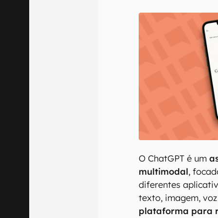
E-mail
Confirmo que 
O ChatGPT é um
as
multimodal
, foca
diferentes aplicat
texto, imagem, voz
plataforma para 