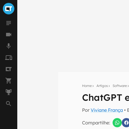
Home
Artigos
Software
ChatGPT e
Seu res
Por
Viviane França
• 
Assine a newsle
mão.
Compartilhe: