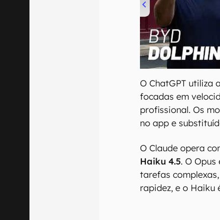
00:00
/
04:07
O ChatGPT utiliza 
focadas em velocid
profissional. Os 
no app e substituíd
O Claude opera co
Haiku 4.5
. O Opus
tarefas complexas,
rapidez, e o Haiku