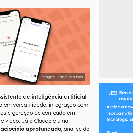
inscreva-se
li, aceito e concordo com os
Termos de Uso e Política de Privacidade do Ca
Arte/Canaltech
Seu r
sistente de inteligência artificial
mundo
do em versatilidade, integração com
Assine a new
ivos e geração de conteúdo em
receba notíc
tecnologia e
 e vídeo. Já o Claude é uma
raciocínio aprofundado
, análise de
E-mail