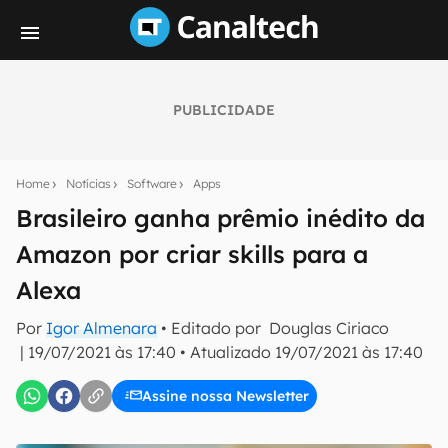
PUBLICIDADE
Seu resumo inteligente do mundo tech!
Assine a newsletter do Canaltech e receba
Home
Notícias
Software
Apps
notícias e reviews sobre tecnologia em primeira
mão.
Brasileiro ganha prêmio inédito da
Amazon por criar skills para a
E-mail
Alexa
Por
Igor Almenara
• Editado por
Douglas Ciriaco
inscreva-se
|
19/07/2021 às 17:40
•
Atualizado
19/07/2021 às 17:40
Assine nossa Newsletter
Confirmo que li, aceito e concordo com os
Termos de
Uso e Política de Privacidade do Canaltech.