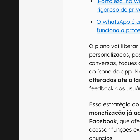
'Fortaleza' no 
rigoroso de pri
O WhatsApp é c
funciona a prot
O plano vai libera
personalizados, pos
conversas, toques 
do ícone do app. N
alterados até o 
feedback dos usuár
Essa estratégia d
monetização já a
Facebook
, que of
acessar funções e
anúncios.