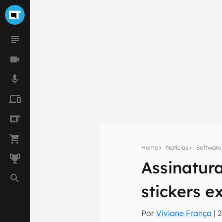
Home
Notícias
Software
Assinatur
Seu res
stickers ex
Assine a newsle
mão.
Por
Viviane França
|
2
E-mail