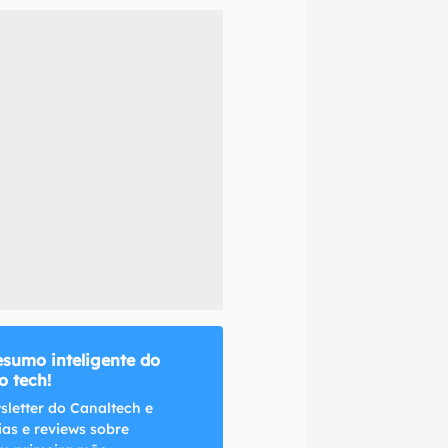
naltech.
esumo inteligente do
 tech!
sletter do Canaltech e
ias e reviews sobre