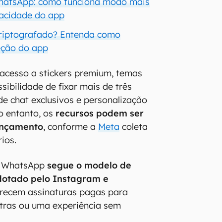
WhatsApp: como funciona modo mais
vacidade do app
riptografado? Entenda como
eção do app
r acesso a stickers premium, temas
sibilidade de fixar mais de três
de chat exclusivos e personalização
o entanto, os
recursos podem ser
lançamento
, conforme a
Meta
coleta
ios.
o WhatsApp
segue o modelo de
dotado pelo Instagram e
erecem assinaturas pagas para
xtras ou uma experiência sem