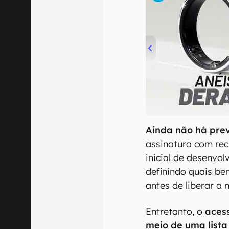
00:00
/
21:11
Ainda não há pre
assinatura com rec
inicial de desenvol
definindo quais be
antes de liberar a 
Entretanto, o
acess
meio de uma lista