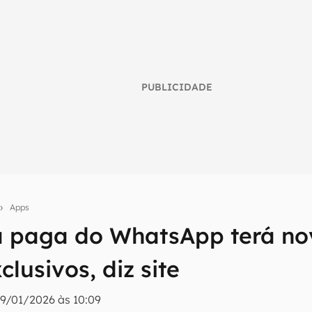
PUBLICIDADE
Apps
a paga do WhatsApp terá no
umo inteligente do mundo tech!
clusivos, diz site
tter do Canaltech e receba notícias e reviews sobre tecnologia 
9/01/2026 às 10:09