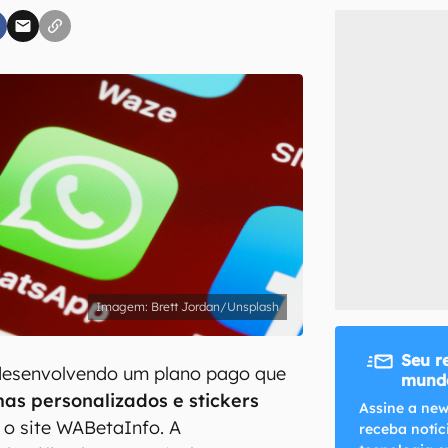
inscreva-se
li, aceito e concordo com os
Termos de Uso e Política de Privacidade do Ca
Brett Jordan/Unsplash
Seu r
desenvolvendo um plano pago que
mundo
as personalizados e stickers
Assine a new
 o site WABetaInfo. A
receba notíc