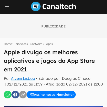
PUBLICIDADE
Seu resumo inteligente do mundo tech!
Assine a newsletter do Canaltech e receba
Home
Notícias
Software
Apps
notícias e reviews sobre tecnologia em primeira
mão.
Apple divulga os melhores
aplicativos e jogos da App Store
E-mail
em 2021
Por
Alveni Lisboa
• Editado por
Douglas Ciriaco
inscreva-se
|
02/12/2021 às 11:59
•
Atualizado
02/12/2021 às 12:00
Assine nossa Newsletter
Confirmo que li, aceito e concordo com os
Termos de
Uso e Política de Privacidade do Canaltech.