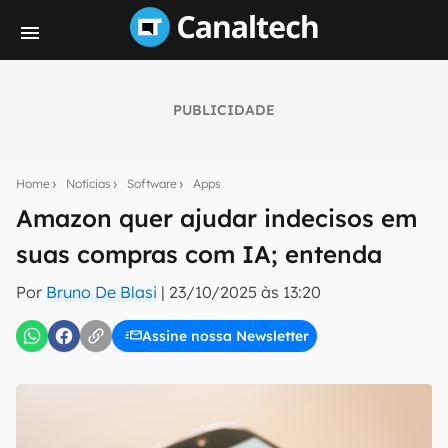
PUBLICIDADE
Seu resumo inteligente do mundo tech!
Assine a newsletter do Canaltech e receba
Home
Notícias
Software
Apps
notícias e reviews sobre tecnologia em primeira
mão.
Amazon quer ajudar indecisos em
suas compras com IA; entenda
E-mail
Por
Bruno De Blasi
|
23/10/2025 às 13:20
Assine nossa Newsletter
inscreva-se
Confirmo que li, aceito e concordo com os
Termos de
Uso e Política de Privacidade do Canaltech.