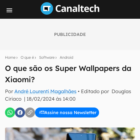
PUBLICIDADE
Seu resumo inteligente do mundo tech!
Assine a newsletter do Canaltech e receba
Home
O que é
Software
Android
notícias e reviews sobre tecnologia em primeira
mão.
O que são os Super Wallpapers da
Xiaomi?
E-mail
Por
André Lourenti Magalhães
• Editado por
Douglas
Ciriaco
|
18/02/2024 às 14:00
inscreva-se
Assine nossa Newsletter
Confirmo que li, aceito e concordo com os
Termos de
Uso e Política de Privacidade do Canaltech.