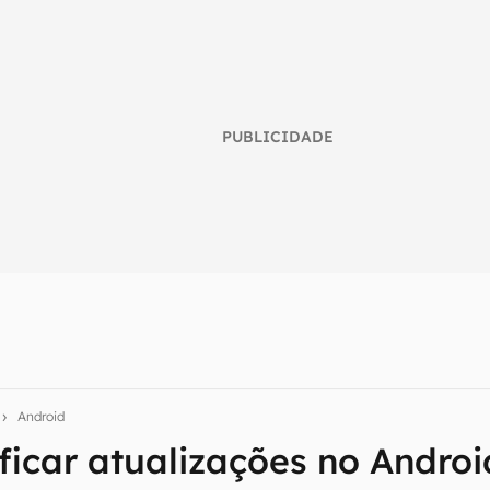
PUBLICIDADE
umo inteligente do mundo tech!
tter do Canaltech e receba notícias e reviews sobre tecnologia 
e
Android
ficar atualizações no Androi