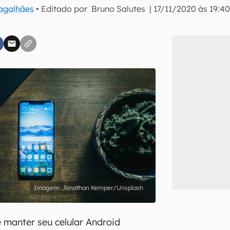
Magalhães
• Editado por
Bruno Salutes
|
17/11/2020 às 19:4
inscreva-se
li, aceito e concordo com os
Termos de Uso e Política de Privacidade do Ca
Jonathan Kemper/Unsplash
 manter seu celular Android