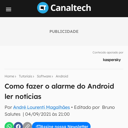
PUBLICIDADE
Seu resumo inteligente do mundo tech!
Assine a newsletter do Canaltech e receba
Conteúdo apoiado por
notícias e reviews sobre tecnologia em primeira
mão.
E-mail
Home
Tutoriais
Software
Android
Como fazer o alarme do Android
ler notícias
inscreva-se
Por
André Lourenti Magalhães
• Editado por
Bruno
Salutes
|
04/09/2021 às 21:00
Confirmo que li, aceito e concordo com os
Termos de
Uso e Política de Privacidade do Canaltech.
Assine nossa Newsletter