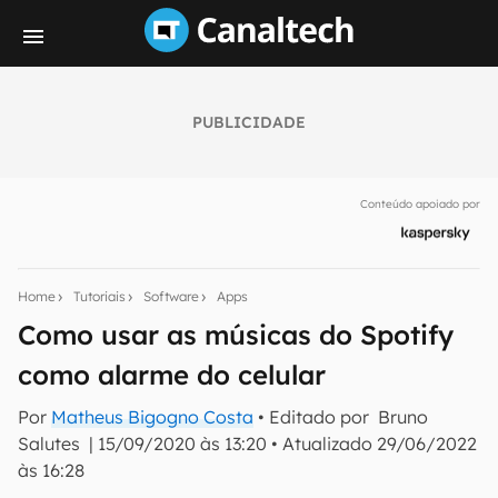
PUBLICIDADE
Seu resumo inteligente do mundo tech!
Assine a newsletter do Canaltech e receba
Conteúdo apoiado por
notícias e reviews sobre tecnologia em primeira
mão.
E-mail
Home
Tutoriais
Software
Apps
Como usar as músicas do Spotify
como alarme do celular
inscreva-se
Por
Matheus Bigogno Costa
• Editado por
Bruno
Salutes
|
15/09/2020 às 13:20
•
Atualizado
29/06/2022
Confirmo que li, aceito e concordo com os
Termos de
Uso e Política de Privacidade do Canaltech.
às 16:28