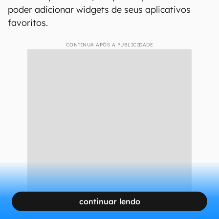
Android pode voltar a ter widgets na tela de bloqueio (Imagem: Ivo
Meneghel Jr/Canaltech)
De acordo com o Android Authority, há um
mecanismo de “espaço compartilhado” em
desenvolvimento para a tela de bloqueio do
sistema operacional, no qual as pessoas vão
poder adicionar widgets de seus aplicativos
favoritos.
CONTINUA APÓS A PUBLICIDADE