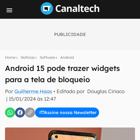
PUBLICIDADE
Seu resumo inteligente do mundo tech!
Assine a newsletter do Canaltech e receba
Home
Notícias
Software
Android
notícias e reviews sobre tecnologia em primeira
mão.
Android 15 pode trazer widgets
para a tela de bloqueio
E-mail
Por
Guilherme Haas
• Editado por
Douglas Ciriaco
|
15/01/2024 às 12:47
inscreva-se
Assine nossa Newsletter
Confirmo que li, aceito e concordo com os
Termos de
Uso e Política de Privacidade do Canaltech.