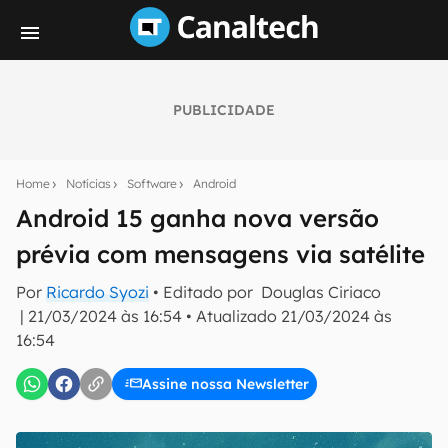
PUBLICIDADE
Seu resumo inteligente do mundo tech!
Assine a newsletter do Canaltech e receba
Home
Notícias
Software
Android
notícias e reviews sobre tecnologia em primeira
mão.
Android 15 ganha nova versão
prévia com mensagens via satélite
E-mail
Por
Ricardo Syozi
• Editado por
Douglas Ciriaco
|
21/03/2024 às 16:54
•
Atualizado
21/03/2024 às
16:54
inscreva-se
Assine nossa Newsletter
Confirmo que li, aceito e concordo com os
Termos de
Uso e Política de Privacidade do Canaltech.