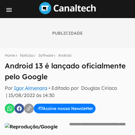
PUBLICIDADE
Seu resumo inteligente do mundo tech!
Assine a newsletter do Canaltech e receba
Home
Notícias
Software
Android
notícias e reviews sobre tecnologia em primeira
mão.
Android 13 é lançado oficialmente
pelo Google
E-mail
Por
Igor Almenara
• Editado por
Douglas Ciriaco
|
15/08/2022 às 14:30
inscreva-se
Assine nossa Newsletter
Confirmo que li, aceito e concordo com os
Termos de
Reprodução/Google
Uso e Política de Privacidade do Canaltech.