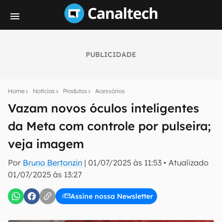
PUBLICIDADE
Seu resumo inteligente do mundo tech!
Assine a newsletter do Canaltech e receba
Home
Notícias
Produtos
Acessórios
notícias e reviews sobre tecnologia em primeira
mão.
Vazam novos óculos inteligentes
da Meta com controle por pulseira;
E-mail
veja imagem
Por
Bruno Bertonzin
|
01/07/2025 às 11:53
•
Atualizado
inscreva-se
01/07/2025 às 13:27
Assine nossa Newsletter
Confirmo que li, aceito e concordo com os
Termos de
Uso e Política de Privacidade do Canaltech.