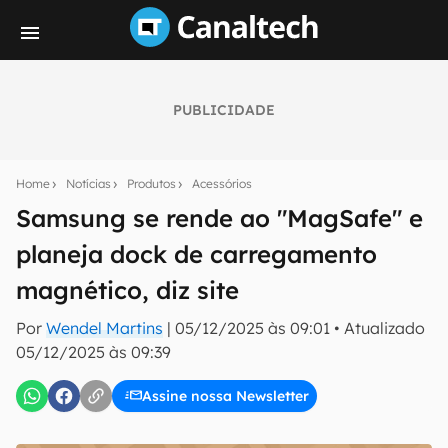
PUBLICIDADE
Seu resumo inteligente do mundo tech!
Assine a newsletter do Canaltech e receba
Home
Notícias
Produtos
Acessórios
notícias e reviews sobre tecnologia em primeira
mão.
Samsung se rende ao "MagSafe" e
planeja dock de carregamento
E-mail
magnético, diz site
Por
Wendel Martins
|
05/12/2025 às 09:01
•
Atualizado
inscreva-se
05/12/2025 às 09:39
Assine nossa Newsletter
Confirmo que li, aceito e concordo com os
Termos de
Uso e Política de Privacidade do Canaltech.