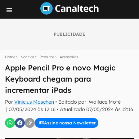
PUBLICIDADE
Seu resumo inteligente do mundo tech!
Assine a newsletter do Canaltech e receba
Home
Notícias
Produtos
Acessórios
notícias e reviews sobre tecnologia em primeira
mão.
Apple Pencil Pro e novo Magic
Keyboard chegam para
E-mail
incrementar iPads
Por
Vinícius Moschen
• Editado por
Wallace Moté
inscreva-se
|
07/05/2024 às 12:16
•
Atualizado
07/05/2024 às 12:16
Assine nossa Newsletter
Confirmo que li, aceito e concordo com os
Termos de
Uso e Política de Privacidade do Canaltech.