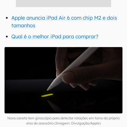
Apple anuncia iPad Air 6 com chip M2 e dois
tamanhos
Qual é o melhor iPad para comprar?
Nova caneta tem giroscópio para detectar rotações em torno do próprio
eixo do acessório (Imagem: Divulgação/Apple)