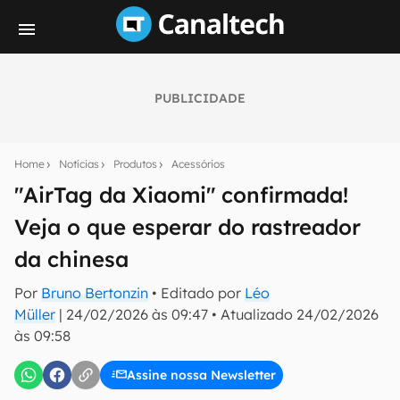
PUBLICIDADE
Seu resumo inteligente do mundo tech!
Assine a newsletter do Canaltech e receba
Home
Notícias
Produtos
Acessórios
notícias e reviews sobre tecnologia em primeira
mão.
"AirTag da Xiaomi" confirmada!
Veja o que esperar do rastreador
E-mail
da chinesa
Por
Bruno Bertonzin
• Editado por
Léo
inscreva-se
Müller
|
24/02/2026 às 09:47
•
Atualizado
24/02/2026
às 09:58
Confirmo que li, aceito e concordo com os
Termos de
Uso e Política de Privacidade do Canaltech.
Assine nossa Newsletter