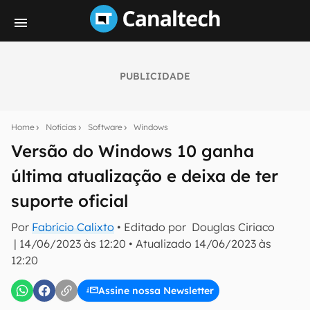
PUBLICIDADE
Seu resumo inteligente do mundo tech!
Assine a newsletter do Canaltech e receba
Home
Notícias
Software
Windows
notícias e reviews sobre tecnologia em primeira
mão.
Versão do Windows 10 ganha
última atualização e deixa de ter
E-mail
suporte oficial
Por
Fabrício Calixto
• Editado por
Douglas Ciriaco
inscreva-se
|
14/06/2023 às 12:20
•
Atualizado
14/06/2023 às
12:20
Confirmo que li, aceito e concordo com os
Termos de
Uso e Política de Privacidade do Canaltech.
Assine nossa Newsletter