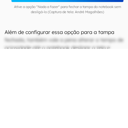
Ative a opção "Nada a fazer" para fechar a tampa do notebook sem
desligá-lo (Captura de tela: André Magalhães)
Além de configurar essa opção para a tampa
fechada, também vale a pena alterar o tempo de
ociosidade até o notebook desligar a tela e
suspender o sistema. Dessa forma, você não
corre o risco de ter seu trabalho interrompido
mesmo com o notebook ligado.
Para fazer essa mudança, abra as configurações
do PC, selecione “Sistema” e acesse a aba
“Energia & Suspensão”. Em seguida, altere as
caixas para desligar a tela e suspender o
notebook quando o dispositivo estiver
conectado à fonte ou utilizando apenas a carga.