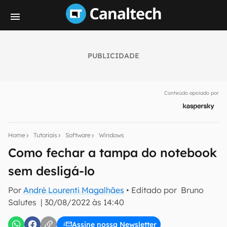
PUBLICIDADE
Seu resumo inteligente do mundo tech!
Assine a newsletter do Canaltech e receba
Conteúdo apoiado por
notícias e reviews sobre tecnologia em primeira
mão.
E-mail
Home
Tutoriais
Software
Windows
Como fechar a tampa do notebook
sem desligá-lo
inscreva-se
Por
André Lourenti Magalhães
• Editado por
Bruno
Salutes
|
30/08/2022 às 14:40
Confirmo que li, aceito e concordo com os
Termos de
Uso e Política de Privacidade do Canaltech.
Assine nossa Newsletter