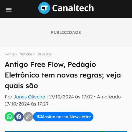
PUBLICIDADE
Seu resumo inteligente do mundo tech!
Assine a newsletter do Canaltech e receba
Home
Notícias
Veículos
notícias e reviews sobre tecnologia em primeira
mão.
Antigo Free Flow, Pedágio
Eletrônico tem novas regras; veja
E-mail
quais são
Por
Jones Oliveira
|
17/10/2024 às 17:02
•
Atualizado
inscreva-se
17/10/2024 às 17:29
Assine nossa Newsletter
Confirmo que li, aceito e concordo com os
Termos de
Uso e Política de Privacidade do Canaltech.