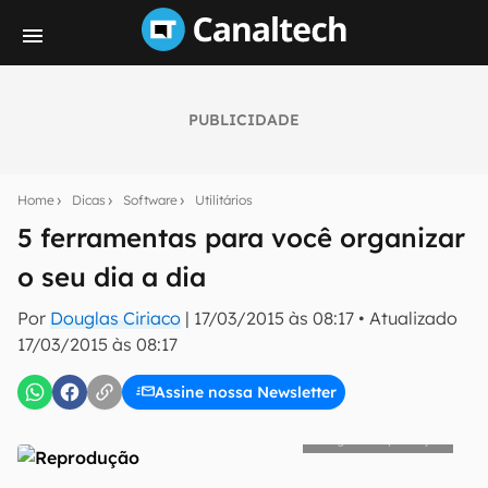
PUBLICIDADE
Seu resumo inteligente do mundo tech!
Assine a newsletter do Canaltech e receba
Home
Dicas
Software
Utilitários
notícias e reviews sobre tecnologia em primeira
mão.
5 ferramentas para você organizar
o seu dia a dia
E-mail
Por
Douglas Ciriaco
|
17/03/2015 às 08:17
•
Atualizado
17/03/2015 às 08:17
inscreva-se
Assine nossa Newsletter
Confirmo que li, aceito e concordo com os
Termos de
Reprodução
Uso e Política de Privacidade do Canaltech.