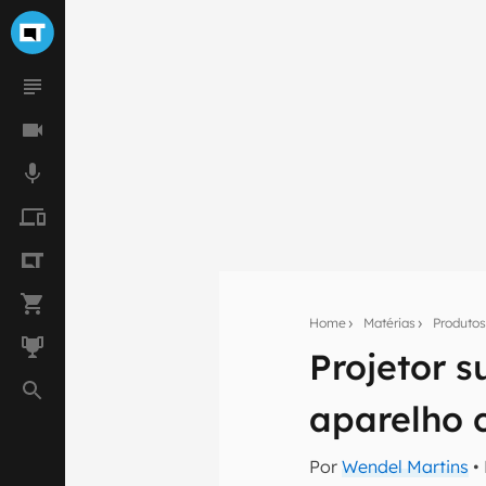
Home
Matérias
Produto
Projetor 
Seu res
aparelho 
Assine a newsle
mão.
Por
Wendel Martins
•