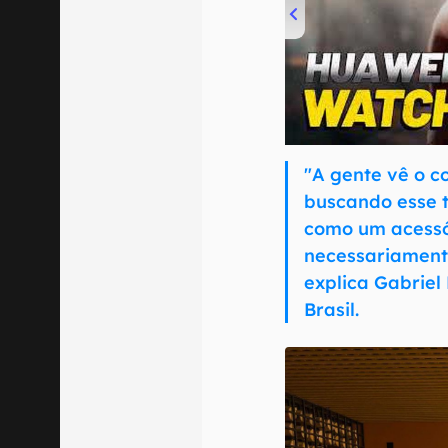
00:00
/
04:51
"A gente vê o 
buscando esse t
como um acessó
necessariamente
explica Gabriel
Brasil.