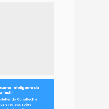
naltech.
esumo inteligente do
 tech!
sletter do Canaltech e
ias e reviews sobre