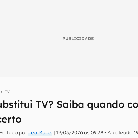
PUBLICIDADE
s
TV
substitui TV? Saiba quando c
umo inteligente do mundo tech!
certo
tter do Canaltech e receba notícias e reviews sobre tecnologia 
 Editado por
Léo Müller
|
19/03/2026 às 09:38
•
Atualizado
1