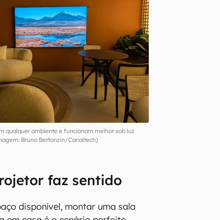
 qualquer ambiente e funcionam melhor sob luz
Imagem: Bruno Bertonzin/Canaltech)
ojetor faz sentido
aço disponível, montar uma sala
 em casa é o cenário perfeito.