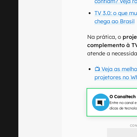
confiam? Veja r
TV 3.0: o que m
chega ao Brasil
Na prática, o
proj
complemento à T
atende a necessida
📺 Veja as melh
projetores no W
O Canaltech
Entre no canal 
dicas de tecnol
CON