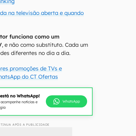
anking
uda na televisão aberta e quando
etor funciona como um
V
, e não como substituto. Cada um
des diferentes no dia a dia.
ores promoções de TVs e
hatsApp do CT Ofertas
 está no WhatsApp!
WhatsApp
e acompanhe notícias e
ogia
TINUA APÓS A PUBLICIDADE