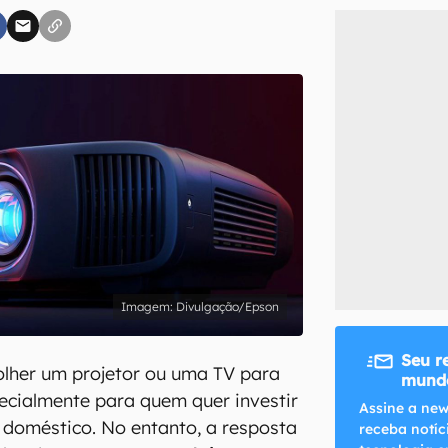
inscreva-se
li, aceito e concordo com os
Termos de Uso e Política de Privacidade do Ca
Divulgação/Epson
Seu r
olher um projetor ou uma TV para
mundo
ecialmente para quem quer investir
Assine a new
doméstico. No entanto, a resposta
receba notíc