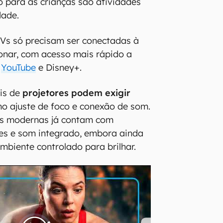
 para as crianças são atividades
dade.
TVs só precisam ser conectadas à
onar, com acesso mais rápido a
,
YouTube
e Disney+.
ais de
projetores podem exigir
mo ajuste de foco e conexão de som.
es modernas já contam com
tes e som integrado, embora ainda
biente controlado para brilhar.