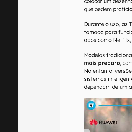
colocar um desenho
que pedem pratici
Durante o uso, as 
tomada para funci
apps como Netflix
Modelos tradicion
mais preparo
, co
No entanto, versõ
sistemas inteligen
dependam de um am