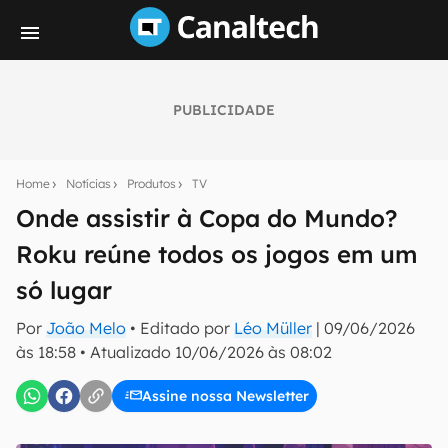
PUBLICIDADE
Seu resumo inteligente do mundo tech!
Assine a newsletter do Canaltech e receba
Home
Notícias
Produtos
TV
notícias e reviews sobre tecnologia em primeira
mão.
Onde assistir à Copa do Mundo?
Roku reúne todos os jogos em um
E-mail
só lugar
Por
João Melo
• Editado por
Léo Müller
|
09/06/2026
inscreva-se
às 18:58
•
Atualizado
10/06/2026 às 08:02
Assine nossa Newsletter
Confirmo que li, aceito e concordo com os
Termos de
Uso e Política de Privacidade do Canaltech.