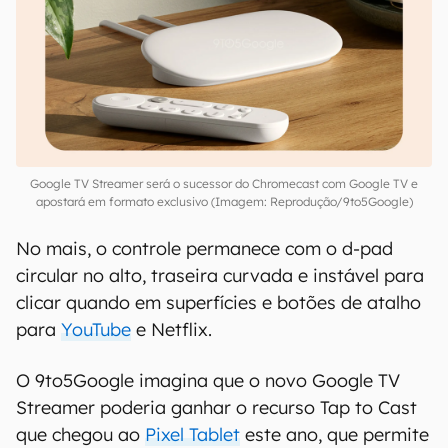
Google TV Streamer será o sucessor do Chromecast com Google TV e
apostará em formato exclusivo (Imagem: Reprodução/9to5Google)
No mais, o controle permanece com o d-pad
circular no alto, traseira curvada e instável para
clicar quando em superfícies e botões de atalho
para
YouTube
e Netflix.
O 9to5Google imagina que o novo Google TV
Streamer poderia ganhar o recurso Tap to Cast
que chegou ao
Pixel Tablet
este ano, que permite